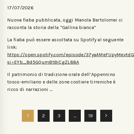
17/07/2026
Nuova fiaba pubblicata, oggi Manola Bartolomei ci
racconta la storia della “Gallina bianca”
La fiaba può essere ascoltata su Spotify al seguente
link:
https://open.spotify.com/episode/37yaAMeFUpyMevtd
si=EYb_Bd5GQumBtBiCgZL88A
Il patrimonio di tradizione orale dell’Appennino
tosco-emiliano e delle zone costiere tirreniche è
ricco di narrazioni …
1
2
3
…
19