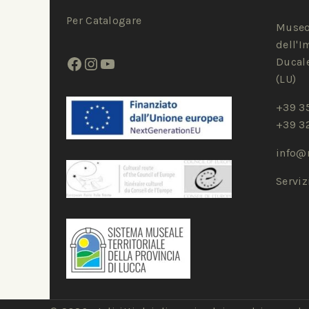
Per Catalogare
Museo
dell'I
Ducale
(LU)
+39 3
+39 3
info@
Servi