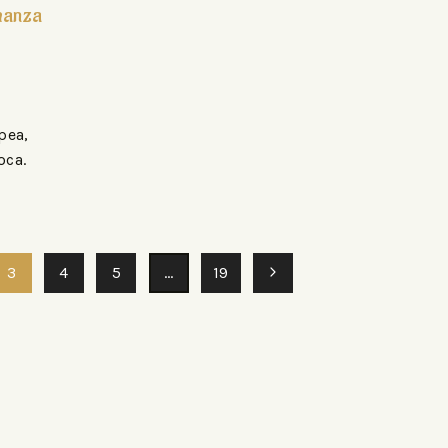
umanza
pea,
oca.
3
4
5
…
19