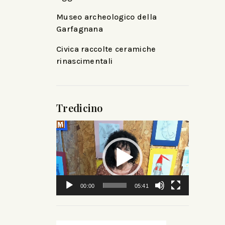
Museo archeologico della
Garfagnana
Civica raccolte ceramiche
rinascimentali
Tredicino
Video
Player
00:00
05:41