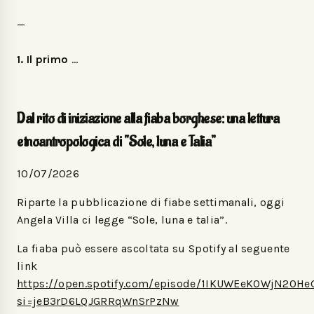
—
1. Il primo
…
Dal rito di iniziazione alla fiaba borghese: una lettura
etnoantropologica di “Sole, luna e Talia”
10/07/2026
Riparte la pubblicazione di fiabe settimanali, oggi
Angela Villa ci legge “Sole, luna e talia”.
La fiaba può essere ascoltata su Spotify al seguente
link
https://open.spotify.com/episode/1IKUWEeKOWjN20H
si=jeB3rD6LQJGRRqWnSrPzNw