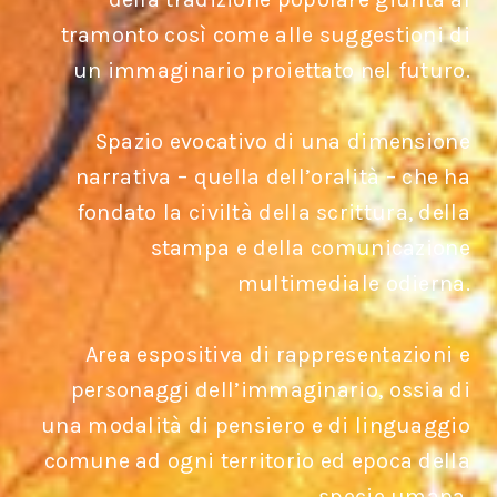
tramonto così come alle suggestioni di
un immaginario proiettato nel futuro.
Spazio evocativo di una dimensione
narrativa – quella dell’oralità – che ha
fondato la civiltà della scrittura, della
stampa e della comunicazione
multimediale odierna.
Area espositiva di rappresentazioni e
personaggi dell’immaginario, ossia di
una modalità di pensiero e di linguaggio
comune ad ogni territorio ed epoca della
specie umana.