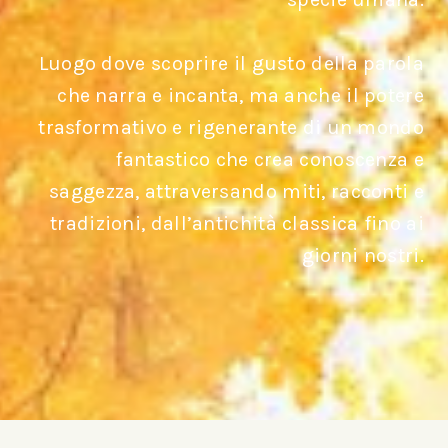
Luogo dove scoprire il gusto della parola
che narra e incanta, ma anche il potere
trasformativo e rigenerante di un mondo
fantastico che crea conoscenza e
saggezza, attraversando miti, racconti e
tradizioni, dall’antichità classica fino ai
giorni nostri.