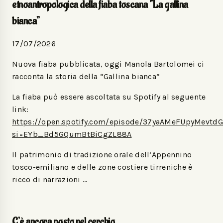
etnoantropologica della fiaba toscana “La gallina
bianca”
17/07/2026
Nuova fiaba pubblicata, oggi Manola Bartolomei ci
racconta la storia della “Gallina bianca”
La fiaba può essere ascoltata su Spotify al seguente
link:
https://open.spotify.com/episode/37yaAMeFUpyMevtd
si=EYb_Bd5GQumBtBiCgZL88A
Il patrimonio di tradizione orale dell’Appennino
tosco-emiliano e delle zone costiere tirreniche è
ricco di narrazioni …
C’è ancora posto nel cerchio