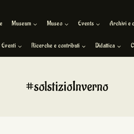
e
Museum
Museo
Events
Archivi e 
Eventi
Ricerche e contributi
Didattica
C
#solstizioInverno