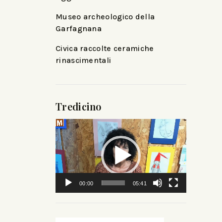
Museo archeologico della
Garfagnana
Civica raccolte ceramiche
rinascimentali
Tredicino
Video
Player
00:00
05:41