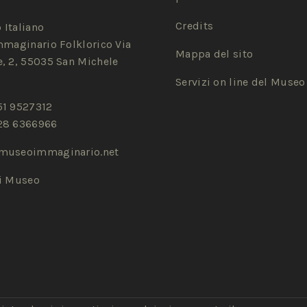
Credits
 Italiano
mmaginario Folklorico Via
Mappa del sito
, 2, 55035 San Michele
Servizi on line del Museo
51 9527312
28 6366966
museoimmaginario.net
zi Museo