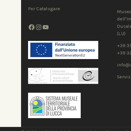
Per Catalogare
Museo
dell'I
Ducale
(LU)
+39 3
+39 3
info@
Servi