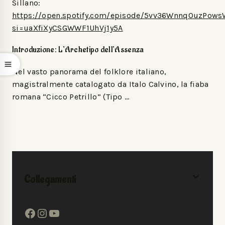
Sillano:
https://open.spotify.com/episode/5vv36WnnqOuzPow
si=uaXfiXyCSGWWF1UhVj1y5A
Introduzione: L’Archetipo dell’Assenza
Nel vasto panorama del folklore italiano,
magistralmente catalogato da Italo Calvino, la fiaba
romana “Cicco Petrillo” (Tipo …
Collegamenti