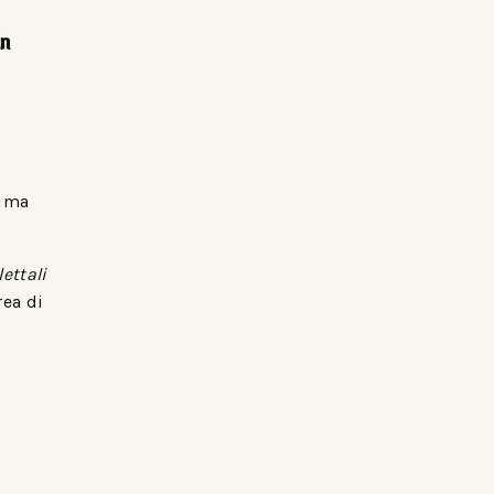
in
rima
lettali
rea di