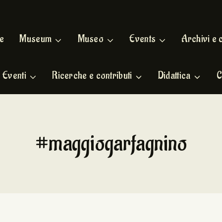
e
Museum
Museo
Events
Archivi e 
Eventi
Ricerche e contributi
Didattica
C
#maggiogarfagnino