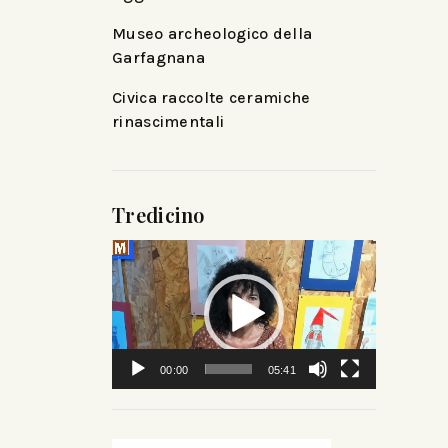
Museo archeologico della
Garfagnana
Civica raccolte ceramiche
rinascimentali
Tredicino
Video
Player
00:00
05:41