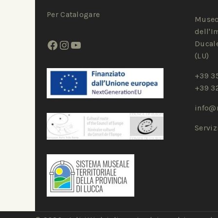
Per Catalogare
Museo
dell'I
Ducale
(LU)
+39 3
+39 3
info@
Servi