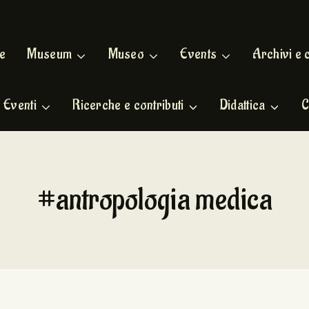
e
Museum
Museo
Events
Archivi e 
Eventi
Ricerche e contributi
Didattica
C
#antropologia medica