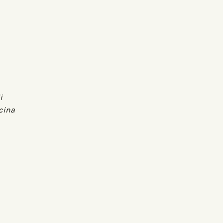
i
cina