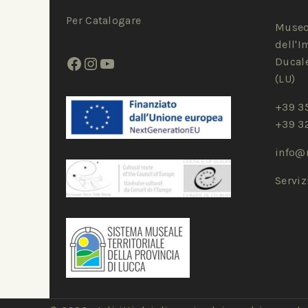
Per Catalogare
Museo
dell'I
Ducale
(LU)
+39 3
+39 3
info@
Servi