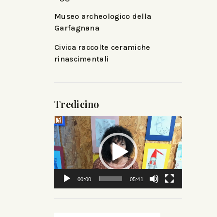
Museo archeologico della
Garfagnana
Civica raccolte ceramiche
rinascimentali
Tredicino
Video
Player
00:00
05:41