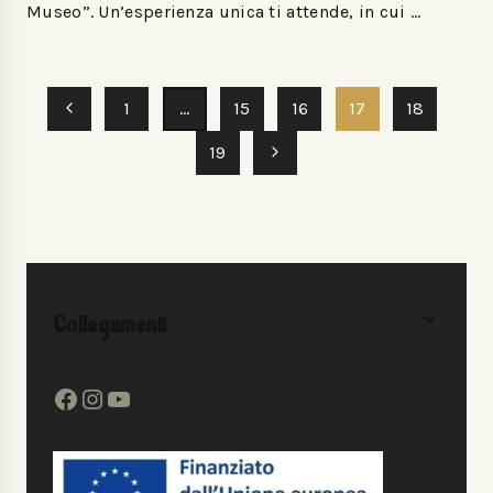
Museo”. Un’esperienza unica ti attende, in cui …
1
…
15
16
17
18
19
Collegamenti