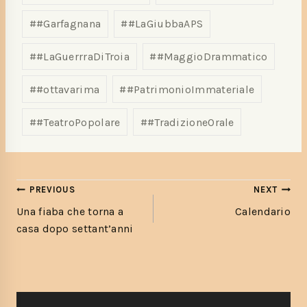
#
#Garfagnana
#
#LaGiubbaAPS
#
#LaGuerrraDiTroia
#
#MaggioDrammatico
#
#ottavarima
#
#PatrimonioImmateriale
#
#TeatroPopolare
#
#TradizioneOrale
PREVIOUS
NEXT
Una fiaba che torna a
Calendario
casa dopo settant’anni