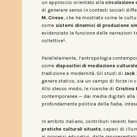
un approccio orientato alla
circolazione 
di generare senso in contesti sociali diffe
M. Cirese
, che ha mostrato come le cult
come
sistemi dinamici di produzione si
evidenziato la funzione delle narrazioni 
collettive⁵.
Parallelamente, l’antropologia contempor
come
dispositivi di mediazione cultural
tradizione e modernità. Gli studi di
Jack 
genere statico, sia un campo di forze in c
Allo stesso modo, le ricerche di
Cristina
contemporanee — dai media digitali alla l
profondamente politica della fiaba, inte
In ambito italiano, contributi recenti han
pratiche culturali situate
, capaci di illu
ai processi educativi, dalle rappresentazi