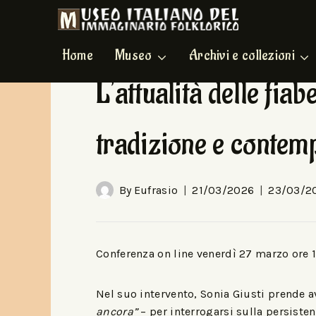
Home
Museo
Archivi e collezioni
HOME EVENTI
|
IN EVIDENZA
L’attualità delle fia
tradizione e contem
By
Eufrasio
21/03/2026
23/03/2
Conferenza on line venerdì 27 marzo ore 1
Nel suo intervento, Sonia Giusti prende a
ancora”
– per interrogarsi sulla persisten