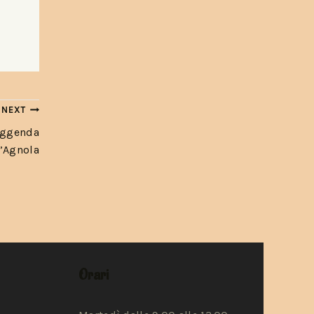
NEXT
Leggenda
D’Agnola
Orari