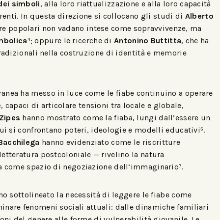
dei simboli
, alla loro riattualizzazione e alla loro capacità
renti. In questa direzione si collocano gli studi di
Alberto
ure popolari non vadano intese come sopravvivenze, ma
mbolica
⁴; oppure le ricerche di
Antonino Buttitta
, che ha
tradizionali nella costruzione di identità e memorie
anea ha messo in luce come le fiabe continuino a operare
e
, capaci di articolare tensioni tra locale e globale,
Zipes
hanno mostrato come la fiaba, lungi dall’essere un
ui si confrontano poteri, ideologie e modelli educativi⁶.
 Bacchilega
hanno evidenziato come le riscritture
etteratura postcoloniale — rivelino la natura
sa come spazio di negoziazione dell’immaginario⁷.
no sottolineato la necessità di leggere le fiabe come
minare fenomeni sociali attuali: dalle dinamiche familiari
oni del genere alle forme di vulnerabilità giovanile. Le