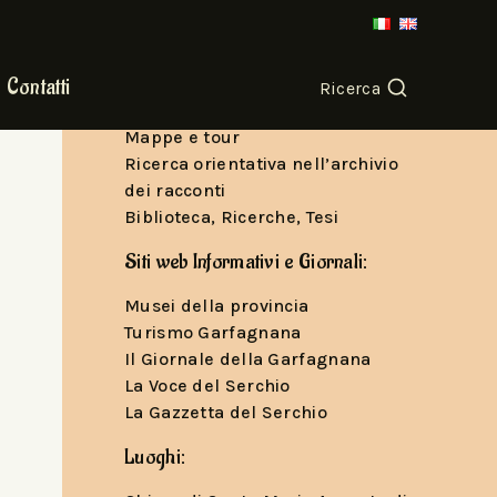
Per seguirci e conoscere le nostre
storie
Canale YouTube
Contatti
Ricerca
Podcast
Mappe e tour
Ricerca orientativa nell’archivio
dei racconti
Biblioteca, Ricerche, Tesi
Siti web Informativi e Giornali:
Musei della provincia
Turismo Garfagnana
Il Giornale della Garfagnana
La Voce del Serchio
La Gazzetta del Serchio
Luoghi: