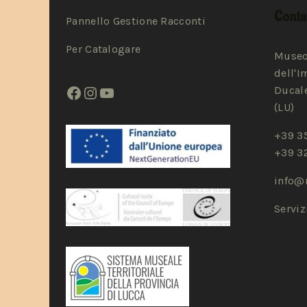
Contat
Pannello Gestione Racconti
Per Catalogare
Museo
dell'I
Ducale
(LU)
+39 3
+39 3
info@
Servi