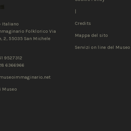
ti
|
Credits
 Italiano
mmaginario Folklorico Via
Mappa del sito
, 2, 55035 San Michele
Servizi on line del Museo
51 9527312
28 6366966
museoimmaginario.net
zi Museo