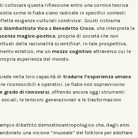
i collocare questa riflessione entro una cornice teorica
stra come le fiabe siano radicate in specifici contesti
rifletta esigenze culturali condivise¹. Giusti richiama
da
Giambattista Vico
a
Benedetto Croce
, che interpreta le
oscenza magico‑poetica
, propria di società che non
ali della razionalità scientifica². In tale prospettiva,
mento estetico, ma un
mezzo cognitivo
attraverso cui le
propria esperienza del mondo.
isiede nella loro capacità di
tradurre l’esperienza umana
e riconoscibili e operativi. Le fiabe non sopravvivono
in grado di rinnovarsi
, offrendo ancora oggi strumenti
sociali, le tensioni generazionali e le trasformazioni
ù ampio dibattito demoetnoantropologico che, dagli anni
andonato una visione “museale” del folklore per adottare