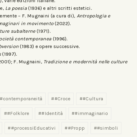
, varie edizioni italiane.
ce,
La poesia
(1936) e altri scritti estetici.
lemente – F. Mugnaini (a cura di),
Antropologia e
aginari in movimento
(2022).
ture subalterne
(1971).
a società contemporanea
(1996).
ubversion
(1983) e opere successive.
s
(1997).
2001); F. Mugnaini,
Tradizione e modernità nelle culture
#contemporaneità
#
#Croce
#
#Cultura
#
#Folklore
#
#Identità
#
#immaginario
#
#processiEducativi
#
#Propp
#
#simboli