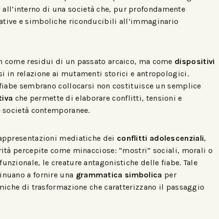
i
all’interno di una società che, pur profondamente
ative e simboliche riconducibili all’immaginario
on come residui di un passato arcaico, ma come
dispositivi
rsi in relazione ai mutamenti storici e antropologici.
e fiabe sembrano collocarsi non costituisce un semplice
tiva
che permette di elaborare conflitti, tensioni e
le società contemporanee.
 rappresentazioni mediatiche dei
conflitti adolescenziali
,
erità percepite come minacciose: “mostri” sociali, morali o
unzionale, le creature antagonistiche delle fiabe. Tale
tinuano a fornire una
grammatica simbolica
per
namiche di trasformazione che caratterizzano il passaggio