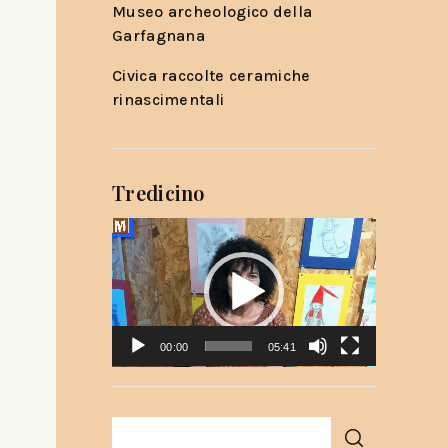
Museo archeologico della
Garfagnana
Civica raccolte ceramiche
rinascimentali
Tredicino
Video
Player
00:00
05:41