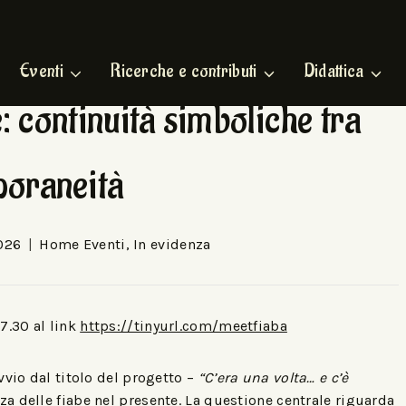
Eventi
Ricerche e contributi
Didattica
be: continuità simboliche tra
poraneità
026
Home Eventi
,
In evidenza
7.30 al link
https://tinyurl.com/meetfiaba
vvio dal titolo del progetto –
“C’era una volta… e c’è
za delle fiabe nel presente. La questione centrale riguarda