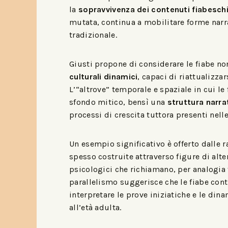
la
sopravvivenza dei contenuti fiabesch
mutata, continua a mobilitare forme narr
tradizionale.
Giusti propone di considerare le fiabe n
culturali dinamici
, capaci di riattualizza
L’“altrove” temporale e spaziale in cui l
sfondo mitico, bensì una
struttura narra
processi di crescita tuttora presenti nel
Un esempio significativo è offerto dalle
spesso costruite attraverso figure di alt
psicologici che richiamano, per analogia f
parallelismo suggerisce che le fiabe con
interpretare le prove iniziatiche e le di
all’età adulta.