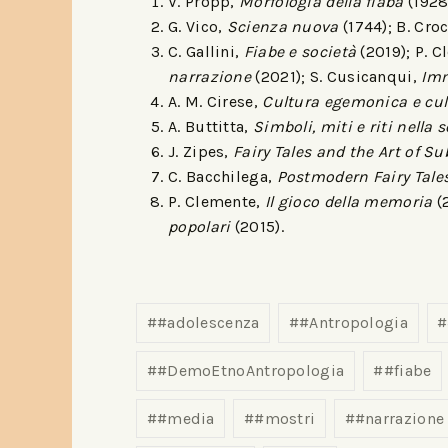
V. Propp,
Morfologia della fiaba
(1928)
G. Vico,
Scienza nuova
(1744); B. Cro
C. Gallini,
Fiabe e società
(2019); P. C
narrazione
(2021); S. Cusicanqui,
Imm
A. M. Cirese,
Cultura egemonica e cul
A. Buttitta,
Simboli, miti e riti nell
J. Zipes,
Fairy Tales and the Art of S
C. Bacchilega,
Postmodern Fairy Tale
P. Clemente,
Il gioco della memoria
(
popolari
(2015).
#
#adolescenza
#
#Antropologia
#
#
#DemoEtnoAntropologia
#
#fiabe
#
#media
#
#mostri
#
#narrazione