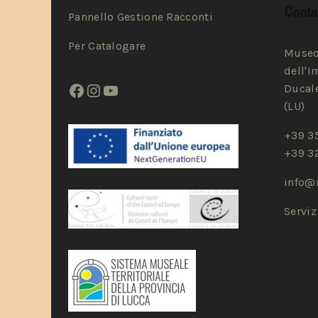
Contat
Pannello Gestione Racconti
Per Catalogare
Museo
dell'I
Ducale
(LU)
+39 3
+39 3
info@
Servi