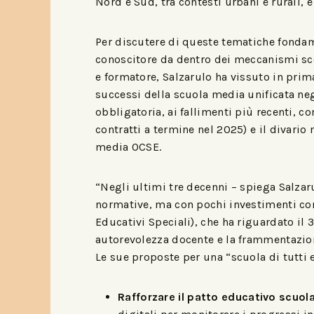
Nord e Sud, tra contesti urbani e rurali, 
Per discutere di queste tematiche fondam
conoscitore da dentro dei meccanismi scol
e formatore, Salzarulo ha vissuto in prim
successi della scuola media unificata neg
obbligatoria, ai fallimenti più recenti, 
contratti a termine nel 2025) e il divario 
media OCSE.
“Negli ultimi tre decenni – spiega Salzar
normative, ma con pochi investimenti conc
Educativi Speciali), che ha riguardato il 
autorevolezza docente e la frammentazion
Le sue proposte per una “scuola di tutti 
Rafforzare il patto educativo scuol