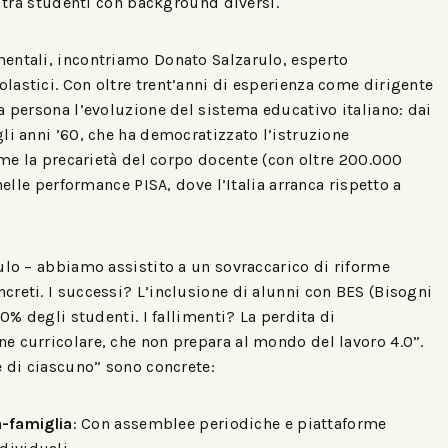
e tra studenti con background diversi.
entali, incontriamo Donato Salzarulo, esperto
astici. Con oltre trent’anni di esperienza come dirigente
a persona l’evoluzione del sistema educativo italiano: dai
li anni ’60, che ha democratizzato l’istruzione
come la precarietà del corpo docente (con oltre 200.000
nelle performance PISA, dove l’Italia arranca rispetto a
ulo – abbiamo assistito a un sovraccarico di riforme
reti. I successi? L’inclusione di alunni con BES (Bisogni
30% degli studenti. I fallimenti? La perdita di
e curricolare, che non prepara al mondo del lavoro 4.0”.
e di ciascuno” sono concrete:
a-famiglia
: Con assemblee periodiche e piattaforme