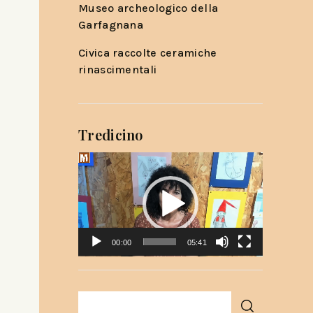
Museo archeologico della
Garfagnana
Civica raccolte ceramiche
rinascimentali
Tredicino
Video
Player
00:00
05:41