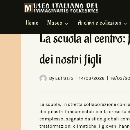
Home
Museo
Archivi e collezioni
HOME EVENTI
|
IN EVIDENZA
La scuola al centro: f
dei nostri figli
By
Eufrasio
14/03/2026
16/03/2
La scuola, in stretta collaborazione con l
dei pilastri fondamentali per la crescit
complesso, segnato da sfide globali come 
trasformazioni climatiche, i giovani han