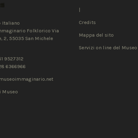
ti
|
Credits
 Italiano
mmaginario Folklorico Via
Mappa del sito
, 2, 55035 San Michele
Servizi on line del Museo
51 9527312
28 6366966
museoimmaginario.net
zi Museo