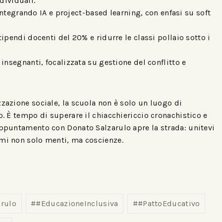
dividuali.
Integrando IA e project-based learning, con enfasi su soft
tipendi docenti del 20% e ridurre le classi pollaio sotto i
e insegnanti, focalizzata su gestione del conflitto e
zzazione sociale, la scuola non è solo un luogo di
o. È tempo di superare il chiacchiericcio cronachistico e
appuntamento con Donato Salzarulo apre la strada: unitevi
rmi non solo menti, ma coscienze.
rulo
#
#EducazioneInclusiva
#
#PattoEducativo