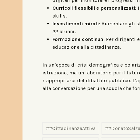
digitali per monitorare i progressi in
Curricoli flessibili e personalizzati
: 
skills.
Investimenti mirati
: Aumentare gli s
22 alunni.
Formazione continua
: Per dirigenti 
educazione alla cittadinanza.
In un’epoca di crisi demografica e polari
istruzione, ma un laboratorio per il futur
riappropriarci del dibattito pubblico. L’
alla conversazione per una scuola che fo
#
#CittadinanzaAttiva
#
#DonatoSalza