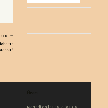
NEXT
iche tra
oraneità
Orari
Martedì dalle 9.00 alle 13.00