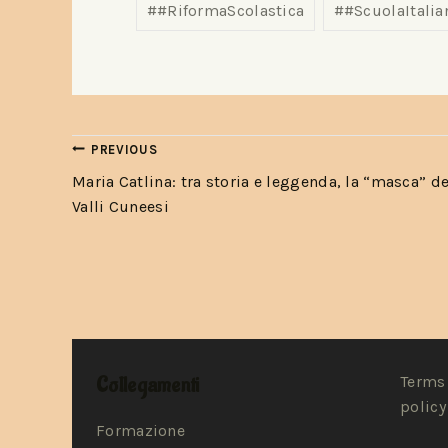
#
#RiformaScolastica
#
#ScuolaItalia
PREVIOUS
Maria Catlina: tra storia e leggenda, la “masca” de
Valli Cuneesi
Collegamenti
Terms 
policy
Formazione