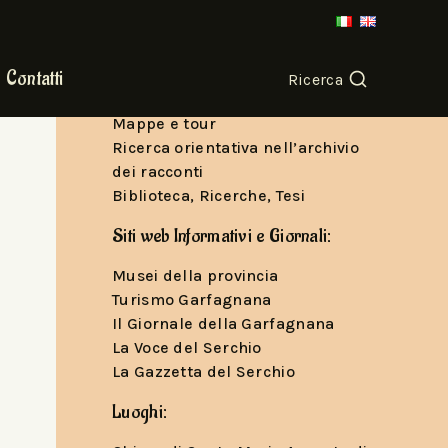
Per seguirci e conoscere le nostre
storie
Canale YouTube
Contatti
Ricerca
Podcast
Mappe e tour
Ricerca orientativa nell’archivio
dei racconti
Biblioteca, Ricerche, Tesi
Siti web Informativi e Giornali:
Musei della provincia
Turismo Garfagnana
Il Giornale della Garfagnana
La Voce del Serchio
La Gazzetta del Serchio
Luoghi: