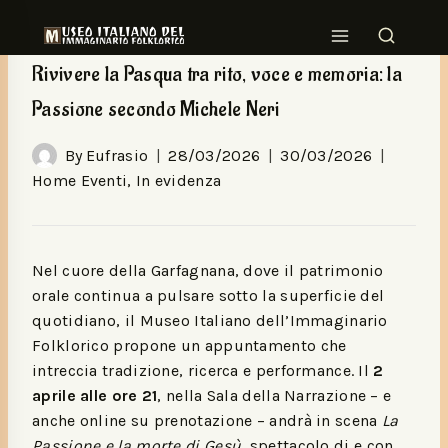
HOME EVENTI
|
IN EVIDENZA
Rivivere la Pasqua tra rito, voce e memoria: la
Passione secondo Michele Neri
By
Eufrasio
28/03/2026
30/03/2026
Home Eventi
,
In evidenza
Nel cuore della Garfagnana, dove il patrimonio
orale continua a pulsare sotto la superficie del
quotidiano, il Museo Italiano dell’Immaginario
Folklorico propone un appuntamento che
intreccia tradizione, ricerca e performance. Il
2
aprile alle ore 21
, nella Sala della Narrazione – e
anche online su prenotazione – andrà in scena
La
Passione e la morte di Gesù
, spettacolo di e con