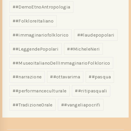
#
#DemoEtnoAntropologia
#
#FolkloreItaliano
#
#immaginariofolklorico
#
#laudepopolari
#
#LeggendePopolari
#
#MicheleNeri
#
#MuseoItalianoDellImmaginarioFolklorico
#
#narrazione
#
#ottavarima
#
#pasqua
#
#performanceculturale
#
#ritipasquali
#
#TradizioneOrale
#
#vangeliapocrifi