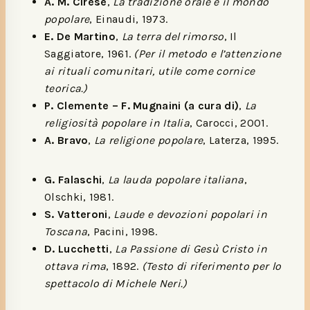
A. M. Cirese
,
La tradizione orale e il mondo
popolare
, Einaudi, 1973.
E. De Martino
,
La terra del rimorso
, Il
Saggiatore, 1961.
(Per il metodo e l’attenzione
ai rituali comunitari, utile come cornice
teorica.)
P. Clemente – F. Mugnaini (a cura di)
,
La
religiosità popolare in Italia
, Carocci, 2001.
A. Bravo
,
La religione popolare
, Laterza, 1995.
G. Falaschi
,
La lauda popolare italiana
,
Olschki, 1981.
S. Vatteroni
,
Laude e devozioni popolari in
Toscana
, Pacini, 1998.
D. Lucchetti
,
La Passione di Gesù Cristo in
ottava rima
, 1892.
(Testo di riferimento per lo
spettacolo di Michele Neri.)