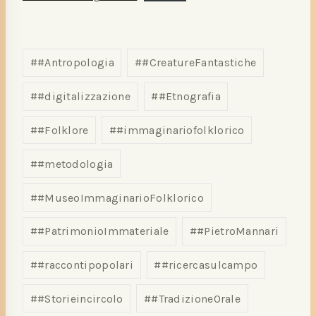
#
#Antropologia
#
#CreatureFantastiche
#
#digitalizzazione
#
#Etnografia
#
#Folklore
#
#immaginariofolklorico
#
#metodologia
#
#MuseoImmaginarioFolklorico
#
#PatrimonioImmateriale
#
#PietroMannari
#
#raccontipopolari
#
#ricercasulcampo
#
#Storieincircolo
#
#TradizioneOrale