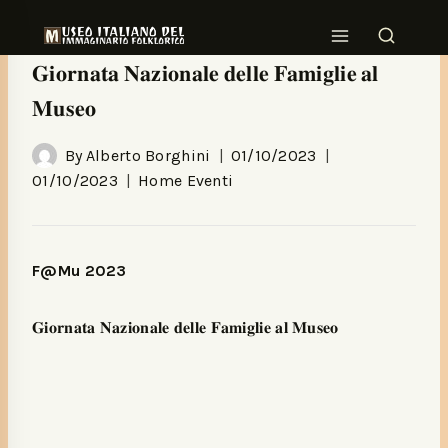
HOME EVENTI
𝐆𝐢𝐨𝐫𝐧𝐚𝐭𝐚 𝐍𝐚𝐳𝐢𝐨𝐧𝐚𝐥𝐞 𝐝𝐞𝐥𝐥𝐞 𝐅𝐚𝐦𝐢𝐠𝐥𝐢𝐞 𝐚𝐥
𝐌𝐮𝐬𝐞𝐨
By
Alberto Borghini
01/10/2023
01/10/2023
Home Eventi
F@Mu 2023
𝐆𝐢𝐨𝐫𝐧𝐚𝐭𝐚 𝐍𝐚𝐳𝐢𝐨𝐧𝐚𝐥𝐞 𝐝𝐞𝐥𝐥𝐞 𝐅𝐚𝐦𝐢𝐠𝐥𝐢𝐞 𝐚𝐥 𝐌𝐮𝐬𝐞𝐨