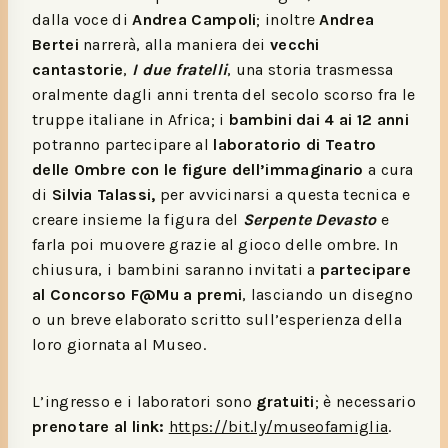
dalla voce di
Andrea Campoli
; inoltre
Andrea
Bertei
narrerà, alla maniera dei
vecchi
cantastorie
,
I due fratelli
, una storia trasmessa
oralmente dagli anni trenta del secolo scorso fra le
truppe italiane in Africa; i
bambini dai 4 ai 12 anni
potranno partecipare al
laboratorio di Teatro
delle Ombre con le figure dell’immaginario
a cura
di
Silvia Talassi,
per avvicinarsi a questa tecnica e
creare insieme la figura del
Serpente Devasto
e
farla poi muovere grazie al gioco delle ombre. In
chiusura, i bambini saranno invitati a
partecipare
al Concorso F@Mu a premi
, lasciando un disegno
o un breve elaborato scritto sull’esperienza della
loro giornata al Museo.
L’ingresso e i laboratori sono
gratuiti
; è necessario
prenotare al link:
https://bit.ly/museofamiglia
.