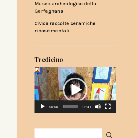
Museo archeologico della
Garfagnana
Civica raccolte ceramiche
rinascimentali
Tredicino
Video
Player
00:00
05:41