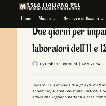
Home
Museo
Archivi e collezioni
HOME EVENTI
|
IN EVIDENZA
Due giorni per impar
laboratori dell’11 e 1
By
Umberto Bertolini
05/07/2026
Sabato 11 e domenica 12 luglio (la mattin
al Serchio, si apre l’edizione 2026 della 
adulti che vogliono portarsi a casa comp