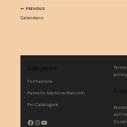
PREVIOUS
Calendario
Collegamenti
Terms 
policy
Formazione
Contat
Pannello Gestione Racconti
Per Catalogare
Museo
dell'I
Ducale