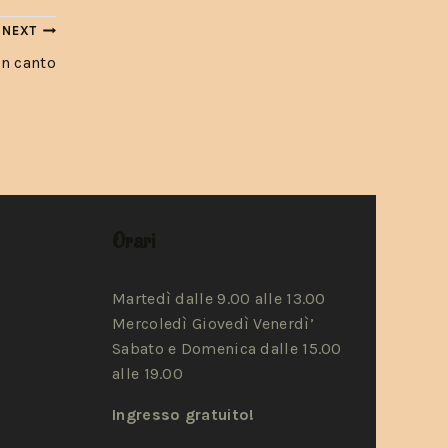
NEXT
un canto
Orari
Martedì dalle 9.00 alle 13.00
Mercoledì Giovedì Venerdì’
Sabato e Domenica dalle 15.00
alle 19.00
Ingresso gratuito!