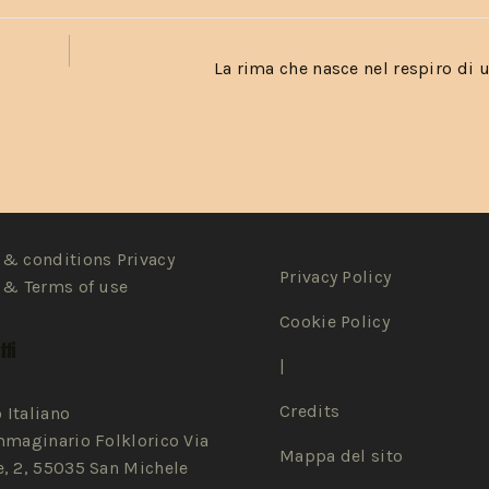
La rima che nasce nel respiro di 
& conditions Privacy
Privacy Policy
 & Terms of use
Cookie Policy
ti
|
Credits
 Italiano
mmaginario Folklorico Via
Mappa del sito
, 2, 55035 San Michele