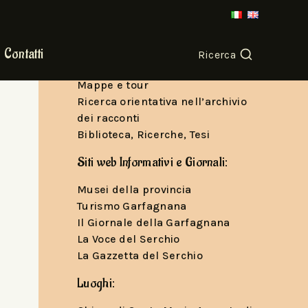
Per seguirci e conoscere le nostre
storie
Canale YouTube
Contatti
Ricerca
Podcast
Mappe e tour
Ricerca orientativa nell’archivio
dei racconti
Biblioteca, Ricerche, Tesi
Siti web Informativi e Giornali:
Musei della provincia
Turismo Garfagnana
Il Giornale della Garfagnana
La Voce del Serchio
La Gazzetta del Serchio
Luoghi: