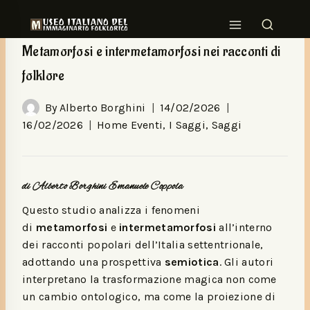
HOME EVENTI
|
I SAGGI
|
SAGGI
Metamorfosi e intermetamorfosi nei racconti di
folklore
By
Alberto Borghini
14/02/2026
16/02/2026
Home Eventi
,
I Saggi
,
Saggi
di Alberto Borghini Emanuele Coppola
Questo studio analizza i fenomeni
di
metamorfosi
e
intermetamorfosi
all’interno
dei racconti popolari dell’Italia settentrionale,
adottando una prospettiva
semiotica
. Gli autori
interpretano la trasformazione magica non come
un cambio ontologico, ma come la proiezione di