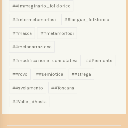
#
#immaginario_folklorico
#
#intermetamorfosi
#
#langue_folklorica
#
#masca
#
#metamorfosi
#
#metanarrazione
#
#modificazione_connotativa
#
#Piemonte
#
#rovo
#
#semiotica
#
#strega
#
#svelamento
#
#Toscana
#
#Valle_dAosta