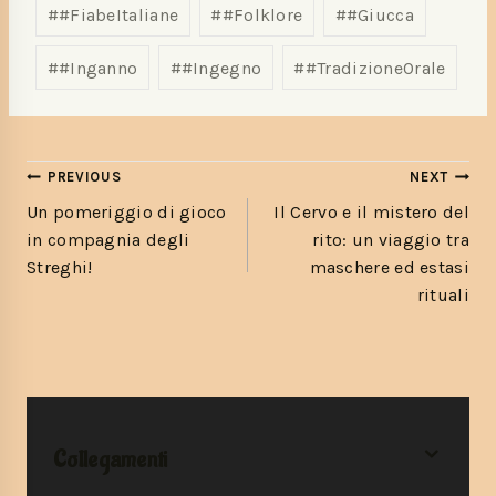
#
#FiabeItaliane
#
#Folklore
#
#Giucca
#
#Inganno
#
#Ingegno
#
#TradizioneOrale
PREVIOUS
NEXT
Un pomeriggio di gioco
Il Cervo e il mistero del
in compagnia degli
rito: un viaggio tra
Streghi!
maschere ed estasi
rituali
Collegamenti