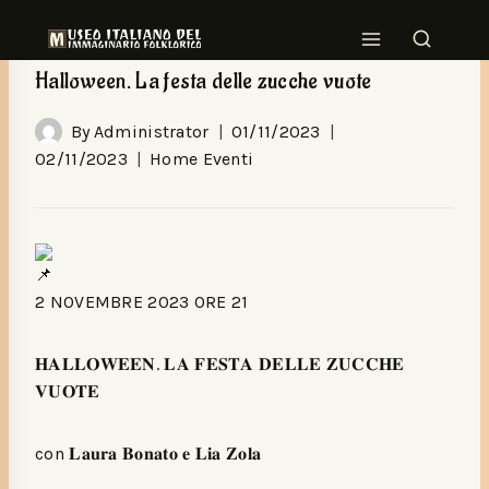
HOME EVENTI
Halloween. La festa delle zucche vuote
By
Administrator
01/11/2023
02/11/2023
Home Eventi
2 NOVEMBRE 2023 ORE 21
𝐇𝐀𝐋𝐋𝐎𝐖𝐄𝐄𝐍. 𝐋𝐀 𝐅𝐄𝐒𝐓𝐀 𝐃𝐄𝐋𝐋𝐄 𝐙𝐔𝐂𝐂𝐇𝐄
𝐕𝐔𝐎𝐓𝐄
con 𝐋𝐚𝐮𝐫𝐚 𝐁𝐨𝐧𝐚𝐭𝐨 𝐞 𝐋𝐢𝐚 𝐙𝐨𝐥𝐚