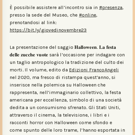
È possibile assistere all’incontro sia in
#presenza
,
presso la sede del Museo, che
#online
,
prenotandosi al link:
https://bit.ly/giovedinovembre23
La presentazione del saggio 𝐇𝐚𝐥𝐥𝐨𝐰𝐞𝐞𝐧. 𝐋𝐚 𝐟𝐞𝐬𝐭𝐚
𝐝𝐞𝐥𝐥𝐞 𝐳𝐮𝐜𝐜𝐡𝐞 𝐯𝐮𝐨𝐭𝐞 sarà l’occasione per indagare con
un taglio antropologico la tradizione del culto dei
morti. Il volume, edito da
Edizioni FrancoAngeli
nel 2020, ma fresco di ristampa quest’anno, si
inserisce nella polemica su Halloween che
rappresenta, nell’immaginario collettivo, la festa
americana per eccellenza, simbolo di una società
dedita a un consumismo sfrenato. Gli Stati Uniti,
attraverso il cinema, la televisione, i libri e i
racconti horror con Halloween come sfondo e
come spunto delle loro trame, l’hanno esportata in