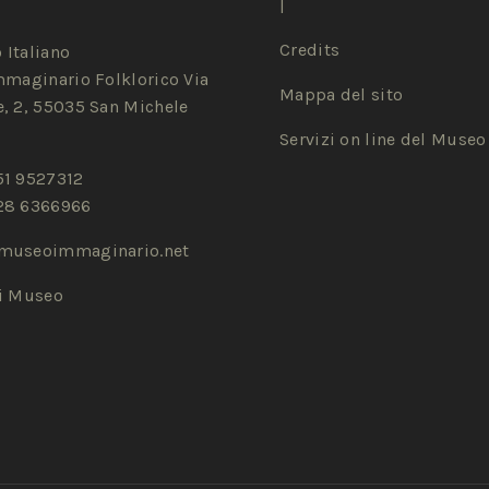
|
Credits
 Italiano
mmaginario Folklorico Via
Mappa del sito
, 2, 55035 San Michele
Servizi on line del Museo
51 9527312
28 6366966
museoimmaginario.net
zi Museo