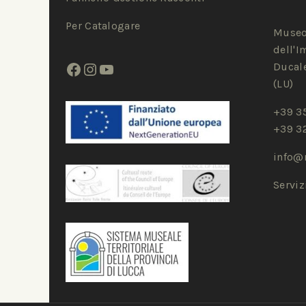
Per Catalogare
Museo
dell'I
Ducale
(LU)
+39 3
+39 3
info@
Servi