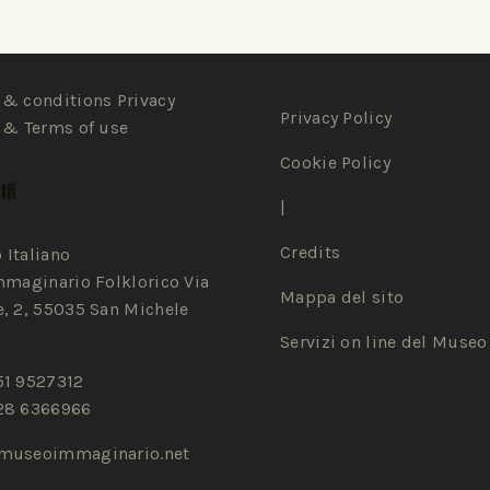
& conditions Privacy
Privacy Policy
 & Terms of use
Cookie Policy
ti
|
Credits
 Italiano
mmaginario Folklorico Via
Mappa del sito
, 2, 55035 San Michele
Servizi on line del Museo
51 9527312
28 6366966
museoimmaginario.net