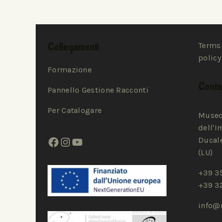
Collegamenti
Terms 
policy
Formazione
Contat
Pannello Gestione Racconti
Per Catalogare
Museo
dell'I
Ducale
(LU)
+39 3
+39 3
info@