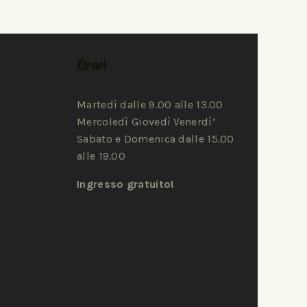
Orari
Martedì dalle 9.00 alle 13.00
Mercoledì Giovedì Venerdì’
Sabato e Domenica dalle 15.00
alle 19.00
Ingresso gratuito!